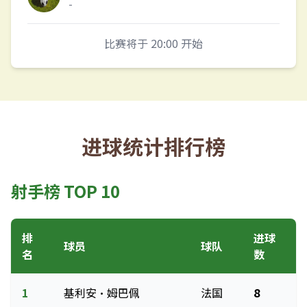
-
比赛将于 20:00 开始
进球统计排行榜
射手榜 TOP 10
排
进球
球员
球队
名
数
1
基利安·姆巴佩
法国
8