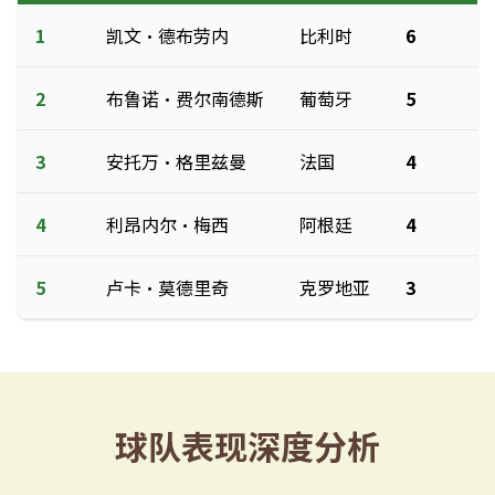
1
凯文·德布劳内
比利时
6
2
布鲁诺·费尔南德斯
葡萄牙
5
3
安托万·格里兹曼
法国
4
4
利昂内尔·梅西
阿根廷
4
5
卢卡·莫德里奇
克罗地亚
3
球队表现深度分析