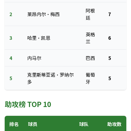
阿根
2
莱昂内尔·梅西
7
廷
英格
3
哈里·凯恩
6
兰
4
内马尔
巴西
5
克里斯蒂亚诺·罗纳尔
葡萄
5
5
多
牙
助攻榜 TOP 10
排名
球员
球队
助攻数