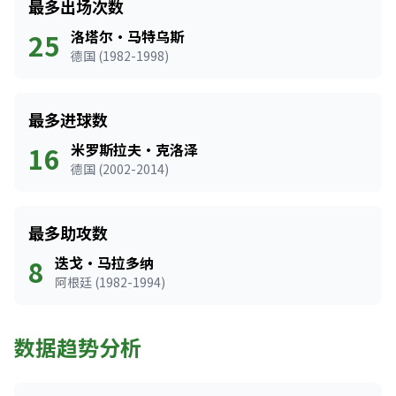
最多出场次数
25
洛塔尔·马特乌斯
德国 (1982-1998)
最多进球数
16
米罗斯拉夫·克洛泽
德国 (2002-2014)
最多助攻数
8
迭戈·马拉多纳
阿根廷 (1982-1994)
数据趋势分析