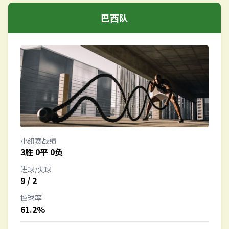
巴西队
小组赛战绩
3胜 0平 0负
进球/失球
9 / 2
控球率
61.2%